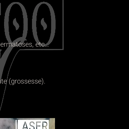
dermatoses, etc…
nte (grossesse).