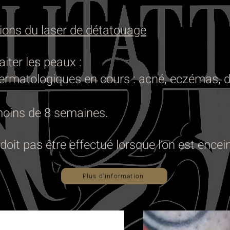
tions du laser de détatouage
raiter les peaux :
ermatologiques en cours : acné, eczémas, 
moins de 8 semaines.
oit pas être effectué lorsque l’on est encei
Plus d'information