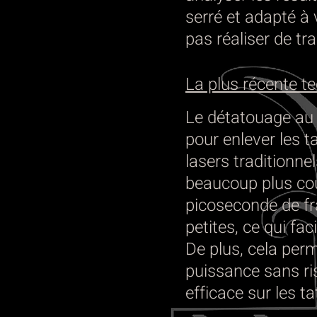
serré et adapté à 
pas réaliser de tra
La plus récente t
Le détatouage au
pour enlever les 
lasers traditionne
beaucoup plus cou
picoseconde de fr
petites, ce qui fac
De plus, cela per
puissance sans ris
efficace sur les t