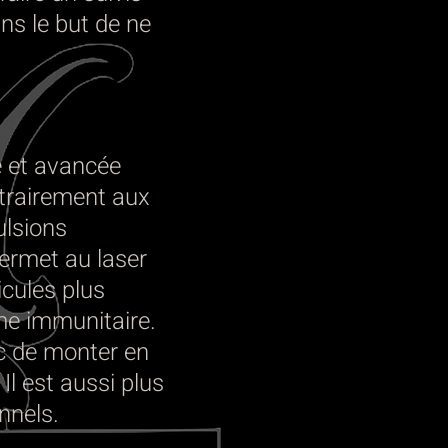
ns le but de ne
e et avancée
ntrairement aux
ulsions
ermet au laser
cules plus
ème immunitaire.
c de monter en
Il est aussi plus
nnels.