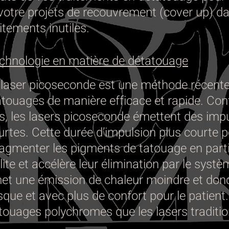
votre projets de recouvrement (cover up) da
itements inutiles.
echnologie en matière de détatouage
 laser picoseconde est une méthode récent
tatouages de manière efficace et rapide. Co
ls, les lasers picoseconde émettent des imp
rtes. Cette durée d’impulsion plus courte p
agmenter les pigments de tatouage en parti
ilite et accélère leur élimination par le syst
met une émission de chaleur moindre et don
que et avec plus de confort pour le patient. 
atouages polychromes que les lasers traditio