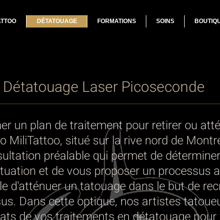
ATTOO
DÉTATOUAGE
FORMATIONS
SOINS
BOUTIQ
Détatouage Laser Picoseconde
r un plan de traitement pour retirer ou att
o MiliTattoo, situé sur la rive nord de Montr
ultation préalable qui permet de déterminer
situation et de vous proposer un processus 
ble d'atténuer un tatouage dans le but de r
us. Dans cette optique, nos artistes tatoue
tats de vos traitements en détatouage pour f