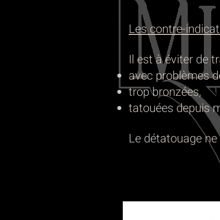
Les contre-indica
Il est à éviter de t
avec problèmes d
trop bronzées,
tatouées depuis 
Le détatouage ne d