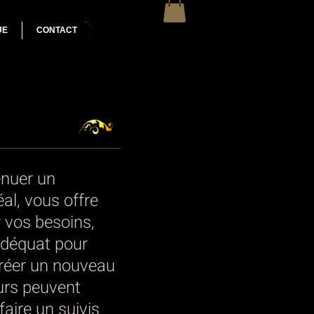
UE
CONTACT
énuer un
éal, vous offre
 vos besoins,
adéquat pour
ecréer un nouveau
urs peuvent
aire un suivis