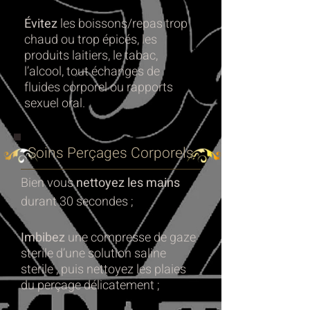
Évitez
les boissons/repas trop
chaud ou trop épicés, les
produits laitiers, le tabac,
l’alcool, tout échanges de
fluides corporel ou rapports
sexuel oral.
Soins Perçages Corporels
Bien vous
nettoyez les mains
durant 30 secondes ;
Imbibez
une compresse de gaze
sterile d’une solution saline
sterile , puis nettoyez les plaies
du perçage délicatement ;