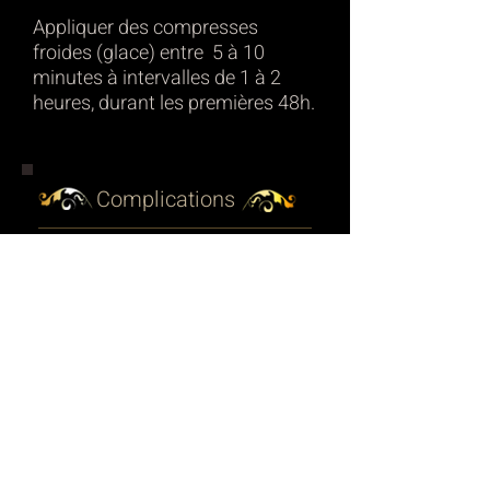
​Appliquer des compresses
froides (glace) entre 5 à 10
minutes à intervalles de 1 à 2
heures, durant les premières 48h.
Complications
Si vous suspectez quelque
chose d’anormal ou d’inquiétant
avec votre perçage, il est
toujours recommandé de nous
contactez ou de revenir voir
votre perceur(e). Ils seront en
mesures d’évaluer la situation
et trouver les solutions
appropriées. S’ils suspectent
une infection, ils vous