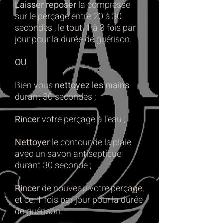
Laisser reposer
la compresse
sur le perçage entre 20 à 30
secondes , le tout, 1 à 3 fois par
jour pour la durée de guérison.
OU
Bien vous
nettoyez les mains
durant 30 secondes ;
Rincer
votre perçage à l’eau ;
Nettoyer
le contour de la plaie
avec un savon antiseptique
durant 30 seconde ;
Rincer
de nouveau votre perçage,
et ce, 1 fois par jour pour la durée
de guérison.