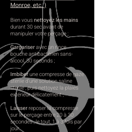
Monroe, etc. )
Bien vous
nettoyez les mains
durant 30 sec avant de
manipuler votre perçage ;
Gargariser
avec un rince
bouche antibactérien sans-
alcool, 30 seconds ;
Imbiber
une compresse de gaze
sterile d’une solution saline
sterile , puis nettoyez la plaies
extérieur délicatement ;
Laisser
reposer la compresse
sur le perçage entre 20 à 30
secondes , le tout, 1 à 3 fois par
jour.