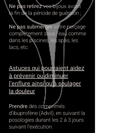
Ne pas retirez
vos bijoux avant
la fin de la période de guérison ;
Ne pas submerger
votre perçage
complètement sous l’eau comme
dans les piscines, les spas, les
lacs, etc.
Astuces qui pourraient aidez
à prévenir ou diminuer
l’enflure ainsi qu’à soulager
la douleur
Prendre
des comprimés
d’ibuprofène (Advil), en suivant la
posologies durant les 2 à 3 jours
suivant l’exécution.